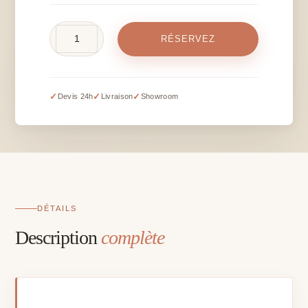
quantité
RÉSERVEZ
de
Cube
lumineux
sur
✓
✓
✓
Devis 24h
Livraison
Showroom
batterie
(LED)
avec
télécommande
–
40
cm
DÉTAILS
Description
complète