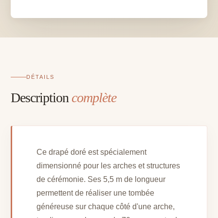
arche
-
5,5
m
x
70
cm
DÉTAILS
Description
complète
Ce drapé doré est spécialement
dimensionné pour les arches et structures
de cérémonie. Ses 5,5 m de longueur
permettent de réaliser une tombée
généreuse sur chaque côté d'une arche,