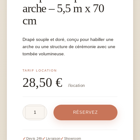
arche – 5,5 m x 70
cm
Drapé souple et doré, conçu pour habiller une
arche ou une structure de cérémonie avec une
tombée volumineuse.
28,50
€
/location
quantité
RÉSERVEZ
de
Drapé
doré
pour
✓
✓
✓
Devis 24h
Livraison
Showroom