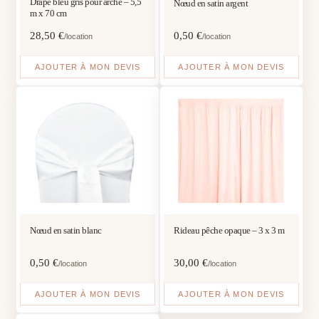
Drapé bleu gris pour arche – 5,5
Nœud en satin argent
m x 70 cm
28,50
€
0,50
€
/location
/location
AJOUTER À MON DEVIS
AJOUTER À MON DEVIS
Nœud en satin blanc
Rideau pêche opaque – 3 x 3 m
0,50
€
30,00
€
/location
/location
AJOUTER À MON DEVIS
AJOUTER À MON DEVIS