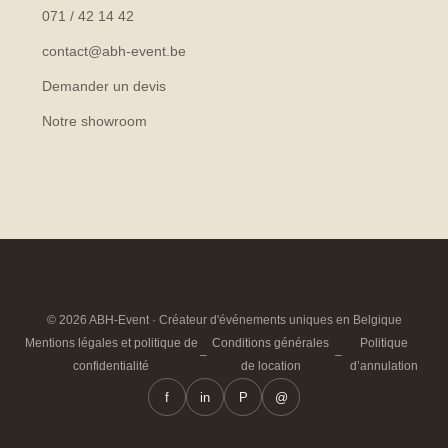
071 / 42 14 42
contact@abh-event.be
Demander un devis
Notre showroom
© 2026 ABH-Event · Créateur d'événements uniques en Belgique
Mentions légales et politique de
Conditions générales
Politique
–
–
confidentialité
de location
d’annulation
f
in
P
@