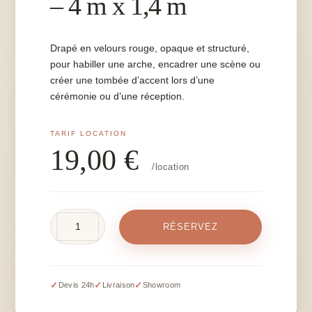
– 4 m x 1,4 m
Drapé en velours rouge, opaque et structuré,
pour habiller une arche, encadrer une scène ou
créer une tombée d’accent lors d’une
cérémonie ou d’une réception.
19,00
€
/location
quantité
RÉSERVEZ
de
Drapé
rouge
velours
✓
✓
✓
Devis 24h
Livraison
Showroom
-