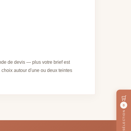
de de devis — plus votre brief est
s choix autour d'une ou deux teintes
🛒
0
MA SÉLECTION