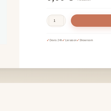
quantité
de
Fleurs
séchées
✓
✓
✓
Devis 24h
Livraison
Showroom
-
prix
sur
devis