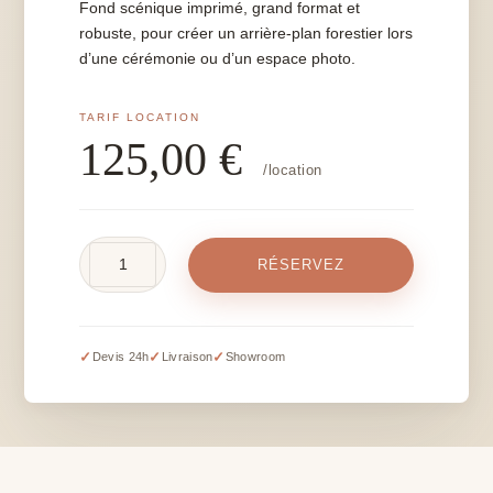
Fond scénique imprimé, grand format et
robuste, pour créer un arrière-plan forestier lors
d’une cérémonie ou d’un espace photo.
125,00
€
/location
quantité
RÉSERVEZ
de
Fond
sur
bâche
✓
✓
✓
Devis 24h
Livraison
Showroom
forêt