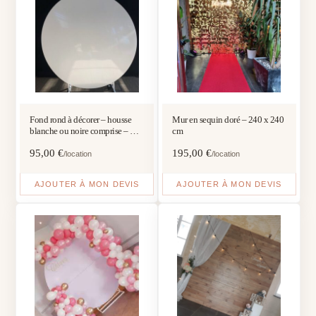
Fond rond à décorer – housse
Mur en sequin doré – 240 x 240
blanche ou noire comprise – D 2
cm
m
95,00
€
195,00
€
/location
/location
AJOUTER À MON DEVIS
AJOUTER À MON DEVIS