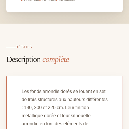
✓
✓
✓
Devis 24h
Livraison
Showroom
3
tailles
-
H
180,
200,
220
DÉTAILS
cm
Description
complète
Les fonds arrondis dorés se louent en set
de trois structures aux hauteurs différentes
: 180, 200 et 220 cm. Leur finition
métallique dorée et leur silhouette
arrondie en font des éléments de