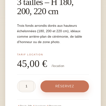
3 tailles – H 180,
200, 220 cm
Trois fonds arrondis dorés aux hauteurs
échelonnées (180, 200 et 220 cm), idéaux
comme arrière-plan de cérémonie, de table
d’honneur ou de zone photo.
45,00
€
/location
quantité
RÉSERVEZ
de
Fonds
arrondis
doré