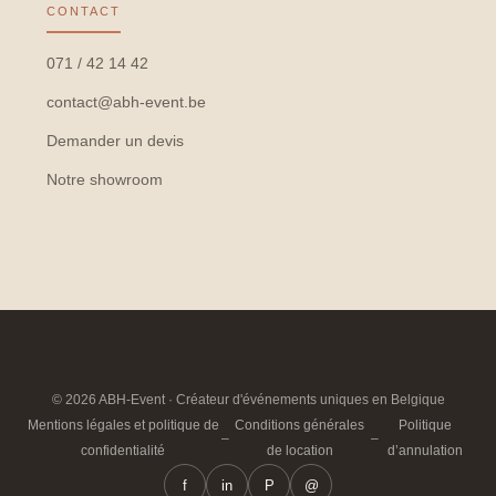
CONTACT
071 / 42 14 42
contact@abh-event.be
Demander un devis
Notre showroom
© 2026 ABH-Event · Créateur d'événements uniques en Belgique
Mentions légales et politique de
Conditions générales
Politique
–
–
confidentialité
de location
d’annulation
f
in
P
@