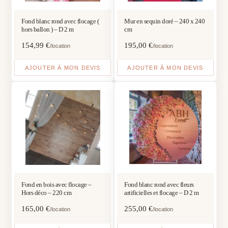
Fond blanc rond avec flocage (
Mur en sequin doré – 240 x 240
hors ballon ) – D 2 m
cm
154,99
€
195,00
€
/location
/location
AJOUTER À MON DEVIS
AJOUTER À MON DEVIS
Fond en bois avec flocage –
Fond blanc rond avec fleurs
Hors déco – 220 cm
artificielles et flocage – D 2 m
165,00
€
255,00
€
/location
/location