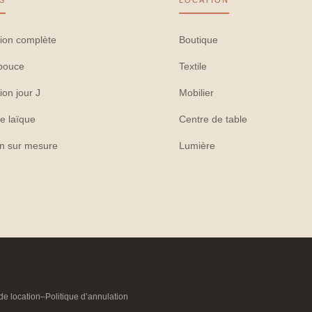
S
LOCATION
ion complète
Boutique
pouce
Textile
ion jour J
Mobilier
e laïque
Centre de table
on sur mesure
Lumière
de location
–
Politique d’annulation