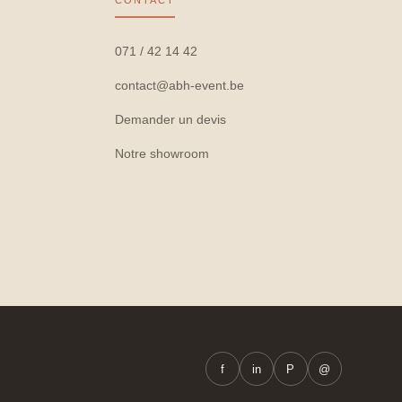
CONTACT
071 / 42 14 42
contact@abh-event.be
Demander un devis
Notre showroom
f
in
P
@