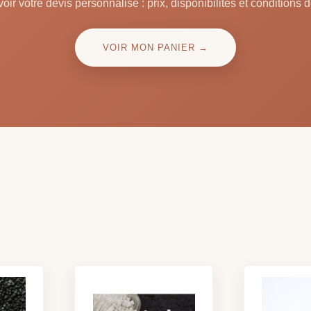
oir votre devis personnalisé : prix, disponibilités et conditions d
VOIR MON PANIER →