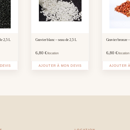
de 2,5 L
Gravier blanc – seau de 2,5 L
Gravier bronze –
6,80
€
6,80
€
/location
/location
DEVIS
AJOUTER À MON DEVIS
AJOUTER À