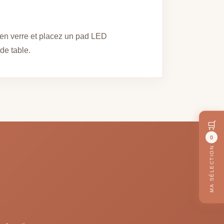
 en verre et placez un pad LED
 de table.
🛒
0
MA SÉLECTION