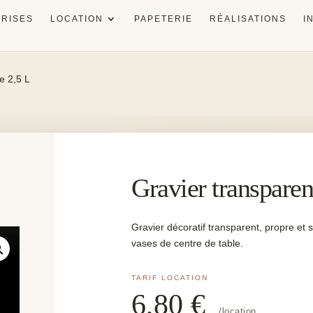
RISES
LOCATION
PAPETERIE
RÉALISATIONS
I
e 2,5 L
Gravier transparen
Gravier décoratif transparent, propre et s
vases de centre de table.
6,80
€
/location