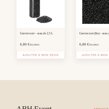
Gravier noir – seau de 2,5 L
Gravier noir (fin) – seau 
6,80
€
6,80
€
/location
/location
AJOUTER À MON DEVIS
AJOUTER À MON 
ABH
·
Event