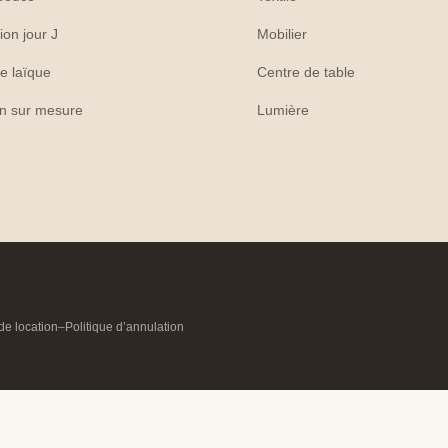
ion jour J
Mobilier
e laïque
Centre de table
on sur mesure
Lumière
de location
–
Politique d’annulation