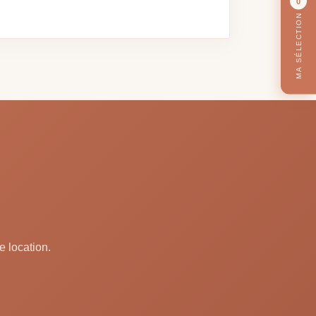
0
MA SÉLECTION
e location.