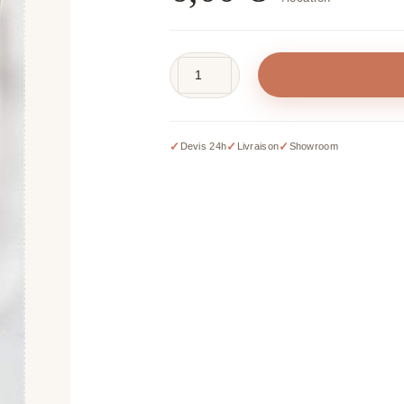
quantité
de
Guirlande
de
✓
✓
✓
Devis 24h
Livraison
Showroom
fleurs
roses
-
235
cm