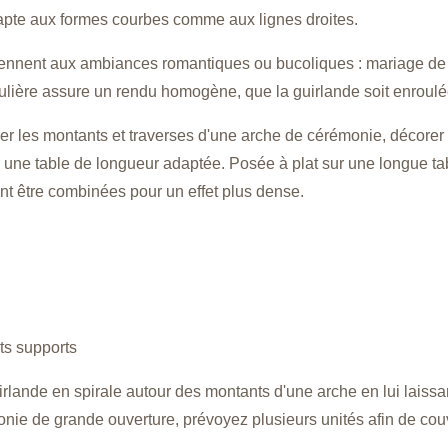
dapte aux formes courbes comme aux lignes droites.
viennent aux ambiances romantiques ou bucoliques : mariage de
régulière assure un rendu homogène, que la guirlande soit enroul
iller les montants et traverses d'une arche de cérémonie, décore
ur une table de longueur adaptée. Posée à plat sur une longue t
vent être combinées pour un effet plus dense.
nts supports
irlande en spirale autour des montants d'une arche en lui laiss
onie de grande ouverture, prévoyez plusieurs unités afin de cou