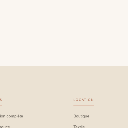
S
LOCATION
ion complète
Boutique
pouce
Textile