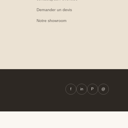
Demander un devis
Notre showroom
f
in
P
@