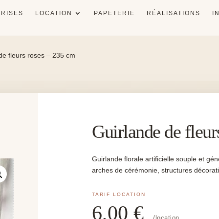
RISES
LOCATION
PAPETERIE
RÉALISATIONS
I
de fleurs roses – 235 cm
Guirlande de fleur
Guirlande florale artificielle souple et g
arches de cérémonie, structures décorati
6,00
€
/location