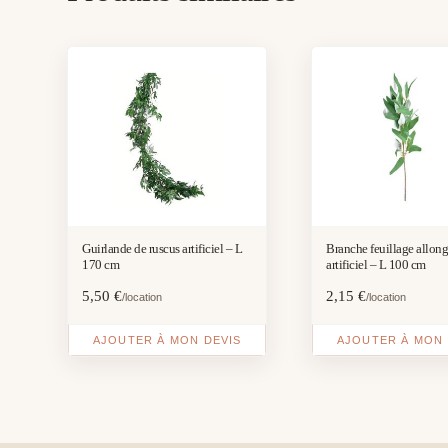
Guirlande de ruscus artificiel – L
Branche feuillage allon
170 cm
artificiel – L 100 cm
5,50
€
2,15
€
/location
/location
AJOUTER À MON DEVIS
AJOUTER À MON 