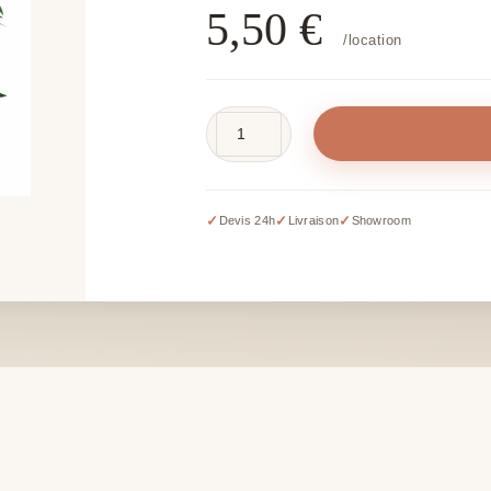
5,50
€
/location
quantité
de
Guirlande
eucalyptus
✓
✓
✓
Devis 24h
Livraison
Showroom
artificiel
-
modèles
divers
+/-
180
cm