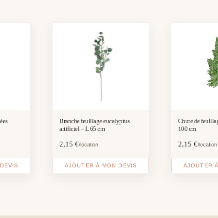
gées
Branche feuillage eucalyptus
Chute de feuillag
artificiel – L 65 cm
100 cm
2,15
€
2,15
€
/location
/location
DEVIS
AJOUTER À MON DEVIS
AJOUTER À