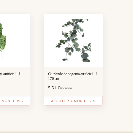
e artificiel – L
Guirlande de bégonia artificiel – L
170 cm
5,51
€
/location
 MON DEVIS
AJOUTER À MON DEVIS