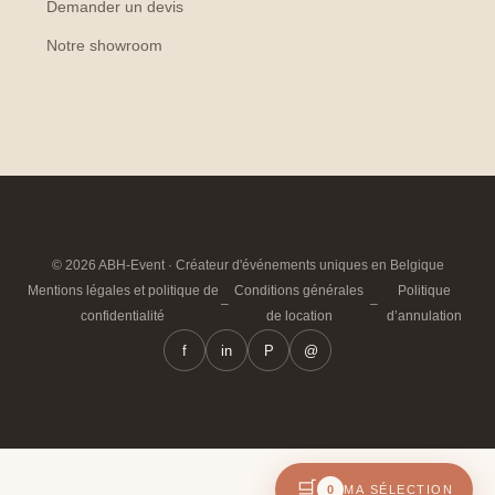
Demander un devis
Notre showroom
© 2026 ABH-Event · Créateur d'événements uniques en Belgique
Mentions légales et politique de
Conditions générales
Politique
–
–
confidentialité
de location
d’annulation
f
in
P
@
🛒
0
MA SÉLECTION