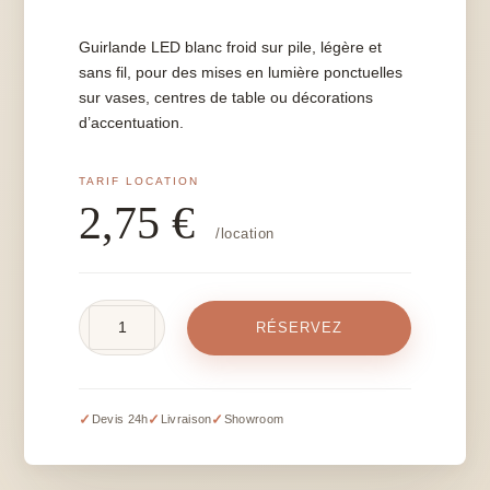
Guirlande LED blanc froid sur pile, légère et
sans fil, pour des mises en lumière ponctuelles
sur vases, centres de table ou décorations
d’accentuation.
2,75
€
/location
quantité
RÉSERVEZ
de
Guirlande
LED
blanc
✓
✓
✓
Devis 24h
Livraison
Showroom
froid