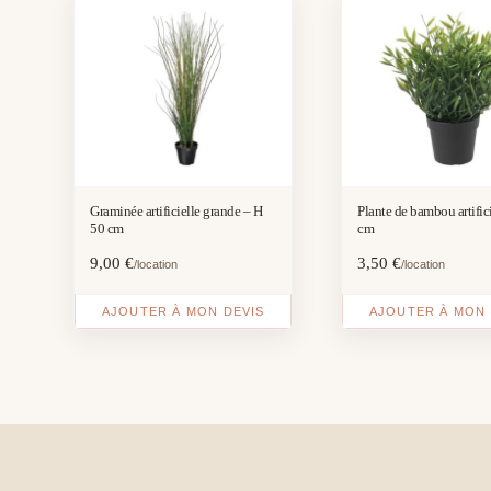
Graminée artificielle grande – H
Plante de bambou artific
50 cm
cm
9,00
€
3,50
€
/location
/location
AJOUTER À MON DEVIS
AJOUTER À MON 