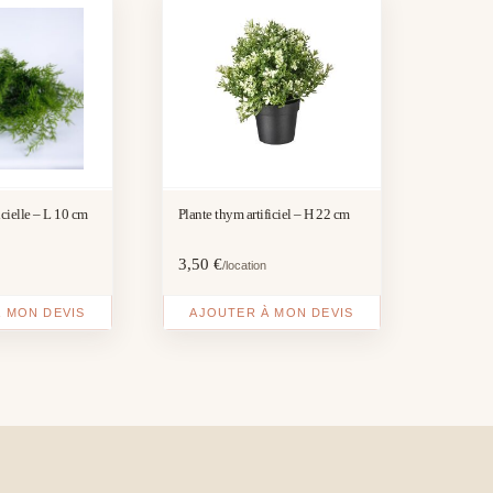
icielle – L 10 cm
Plante thym artificiel – H 22 cm
3,50
€
/location
 MON DEVIS
AJOUTER À MON DEVIS