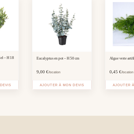
iel – H 18
Eucalyptus en pot – H 50 cm
Algue verte artif
9,00
€
0,45
€
/location
/location
DEVIS
AJOUTER À MON DEVIS
AJOUTER À