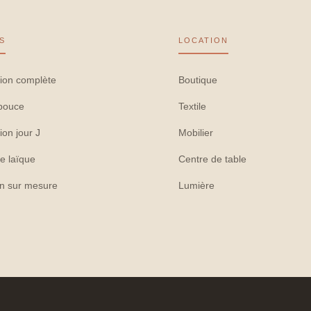
S
LOCATION
ion complète
Boutique
pouce
Textile
ion jour J
Mobilier
e laïque
Centre de table
on sur mesure
Lumière