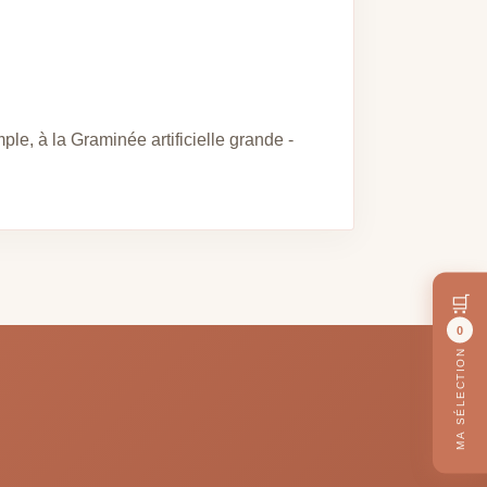
le, à la Graminée artificielle grande -
🛒
0
MA SÉLECTION