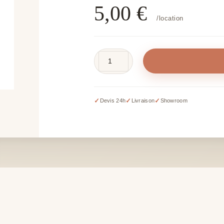
5,00
€
/location
quantité
de
Herbe
haute
✓
✓
✓
Devis 24h
Livraison
Showroom
artificielle
en
pot
-
H
25
cm