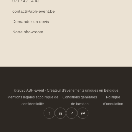
071 / 42 14 42
contact@abh-event.be
Demander un devis
Notre showroom
© 2026 ABH-Event · Créateur d'événements uniques en Belgique
Mentions légales et politique de
Conditions générales
Politique
–
–
confidentialité
de location
d’annulation
f
in
P
@