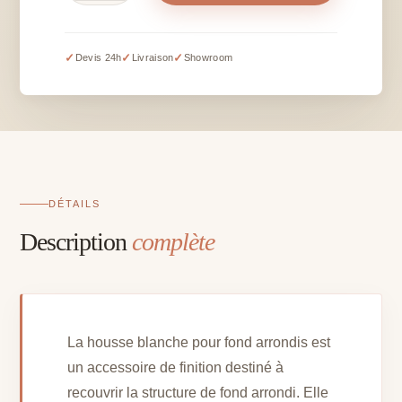
Housse
blanche
pour
✓
✓
✓
Devis 24h
Livraison
Showroom
fond
arrondis
DÉTAILS
Description
complète
La housse blanche pour fond arrondis est
un accessoire de finition destiné à
recouvrir la structure de fond arrondi. Elle