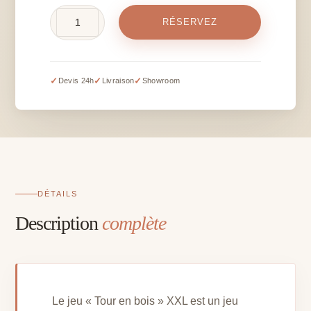
quantité
RÉSERVEZ
de
Jeu
"Tour
en
✓
✓
✓
Devis 24h
Livraison
Showroom
bois"
XXL
en
bois
DÉTAILS
Description
complète
Le jeu « Tour en bois » XXL est un jeu