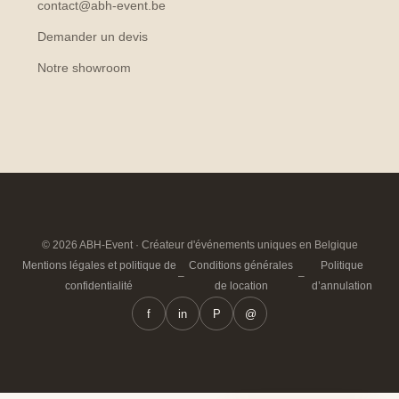
contact@abh-event.be
Demander un devis
Notre showroom
© 2026 ABH-Event · Créateur d'événements uniques en Belgique
Mentions légales et politique de
Conditions générales
Politique
–
–
confidentialité
de location
d’annulation
f
in
P
@