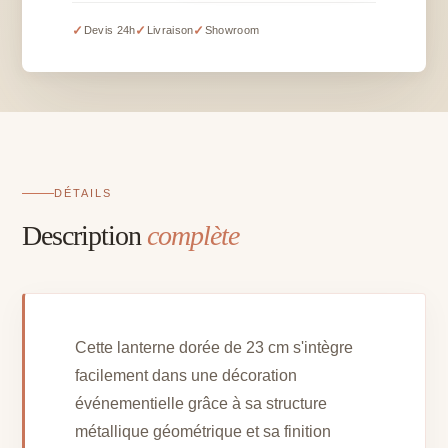
dorée
–
✓
✓
✓
Devis 24h
Livraison
Showroom
H
23
cm
DÉTAILS
Description
complète
Cette lanterne dorée de 23 cm s'intègre
facilement dans une décoration
événementielle grâce à sa structure
métallique géométrique et sa finition