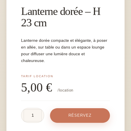
Lanterne dorée – H
23 cm
Lanterne dorée compacte et élégante, à poser
en allée, sur table ou dans un espace lounge
pour diffuser une lumière douce et
chaleureuse.
5,00
€
/location
quantité
RÉSERVEZ
de
Lanterne