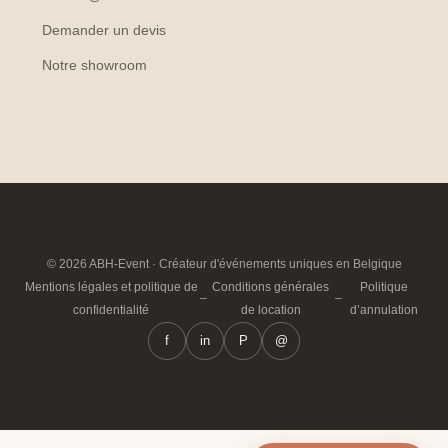
Demander un devis
Notre showroom
© 2026 ABH-Event · Créateur d'événements uniques en Belgique
Mentions légales et politique de
Conditions générales
Politique
–
–
confidentialité
de location
d’annulation
f
in
P
@