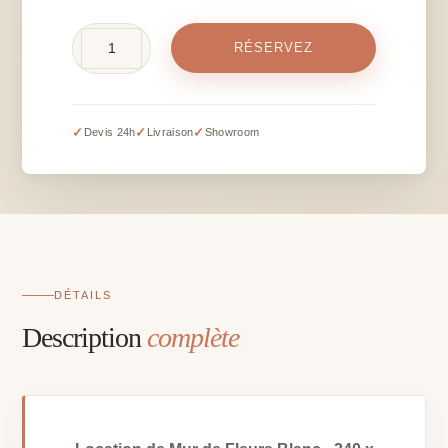
quantité
RÉSERVEZ
de
Mur
de
fleurs
✓
✓
✓
Devis 24h
Livraison
Showroom
blanches
-
240
x
240
cm
DÉTAILS
Description
complète