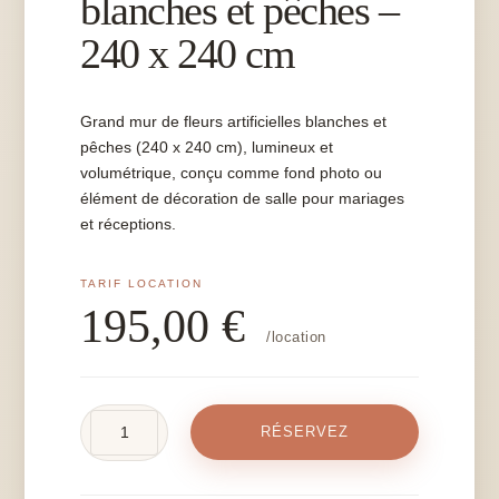
blanches et pêches –
240 x 240 cm
Grand mur de fleurs artificielles blanches et
pêches (240 x 240 cm), lumineux et
volumétrique, conçu comme fond photo ou
élément de décoration de salle pour mariages
et réceptions.
195,00
€
/location
quantité
RÉSERVEZ
de
Mur
de