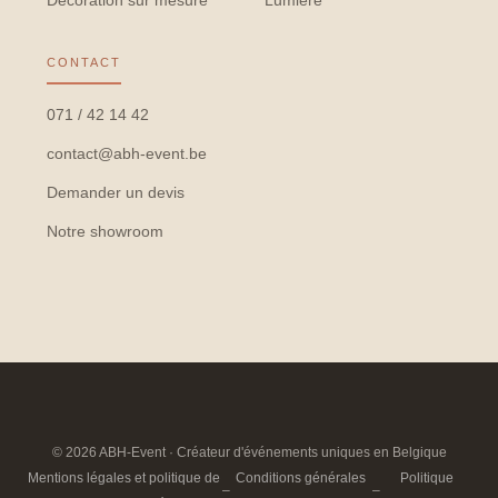
CONTACT
071 / 42 14 42
contact@abh-event.be
Demander un devis
Notre showroom
© 2026 ABH-Event · Créateur d'événements uniques en Belgique
Mentions légales et politique de
Conditions générales
Politique
–
–