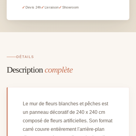
fleurs
✓
✓
✓
Devis 24h
Livraison
Showroom
blanches
et
pêches
-
240
x
240
DÉTAILS
cm
Description
complète
Le mur de fleurs blanches et pêches est
un panneau décoratif de 240 x 240 cm
composé de fleurs artificielles. Son format
carré couvre entièrement l'arrière-plan