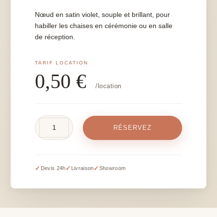
Nœud en satin violet, souple et brillant, pour
habiller les chaises en cérémonie ou en salle
de réception.
0,50
€
/location
quantité
RÉSERVEZ
de
Nœud
en
satin
✓
✓
✓
Devis 24h
Livraison
Showroom
violet