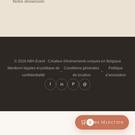
Notre showroom
© 2026 ABH-Event · Créateur d'événements uniques en Belgique
Mentions légales et politique de
Conditions générales
Politique
–
–
confidentialité
de location
d’annulation
f
in
P
@
🛒
0
MA SÉLECTION