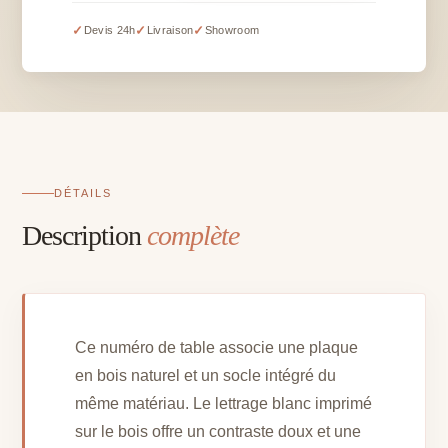
de
table
✓
✓
✓
Devis 24h
Livraison
Showroom
bois
sur
socle
-
10,50
x
17,50
DÉTAILS
cm
Description
complète
Ce numéro de table associe une plaque
en bois naturel et un socle intégré du
même matériau. Le lettrage blanc imprimé
sur le bois offre un contraste doux et une