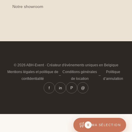
Notre showroom
© 2026 ABH-Event · Créateur d'événements uniques en Belgique
Mentions légales et politique de
Conditions générales
Politique
–
–
confidentialité
de location
d’annulation
f
in
P
@
🛒
0
MA SÉLECTION