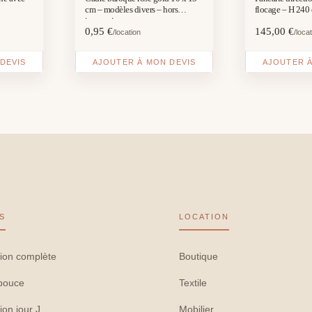
cm – modèles divers – hors
flocage – H 240
impression
0,95
€
145,00
€
/location
/loca
DEVIS
AJOUTER À MON DEVIS
AJOUTER À
S
LOCATION
ion complète
Boutique
pouce
Textile
ion jour J
Mobilier