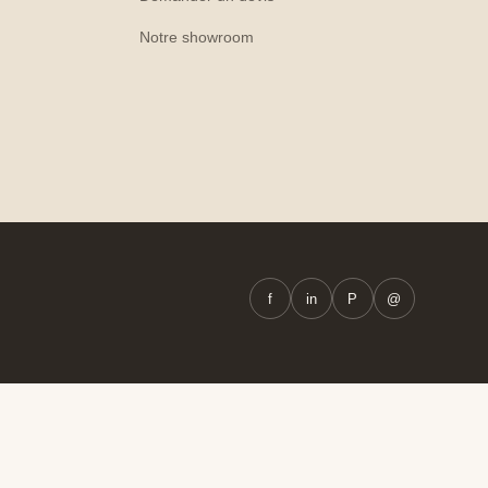
Notre showroom
f
in
P
@