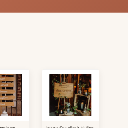
onnelle avec
Pancarte d’accueil en bois brûlé –