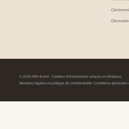
Cérémoni
Décorati
© 2026 ABH-Event · Créateur d'événements uniques en Belgique
Mentions légales et politique de confidentialité
–
Conditions générales 