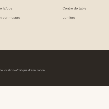
e laïque
Centre de table
on sur mesure
Lumière
de location
–
Politique d’annulation