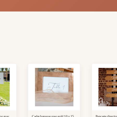
che avec
Cadre baroque rose gold 10 x 15
Pancarte directi