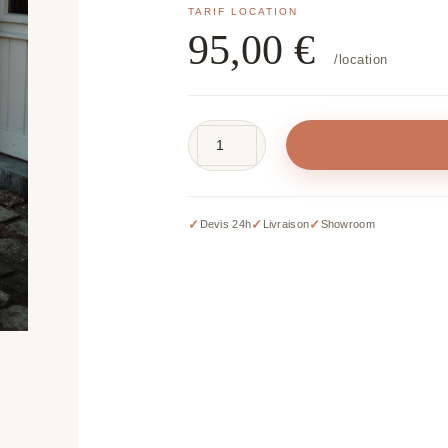
95,00
€
/location
quantité
de
Pancarte
d’accueil
✓
✓
✓
Devis 24h
Livraison
Showroom
ronde
personnalisée
–
D
80
cm