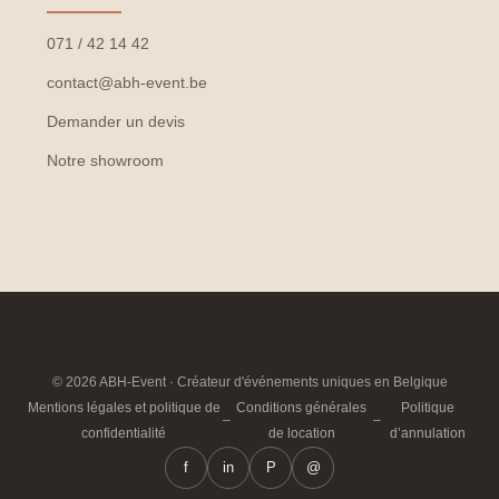
071 / 42 14 42
contact@abh-event.be
Demander un devis
Notre showroom
© 2026 ABH-Event · Créateur d'événements uniques en Belgique
Mentions légales et politique de
Conditions générales
Politique
–
–
confidentialité
de location
d’annulation
f
in
P
@