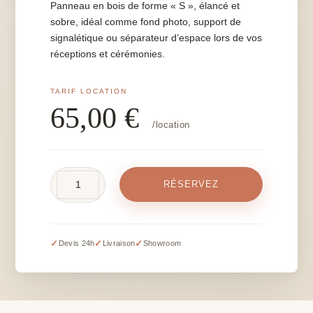
Panneau en bois de forme « S », élancé et
sobre, idéal comme fond photo, support de
signalétique ou séparateur d’espace lors de vos
réceptions et cérémonies.
65,00
€
/location
quantité
RÉSERVEZ
de
Panneau
S
✓
✓
✓
Devis 24h
Livraison
Showroom