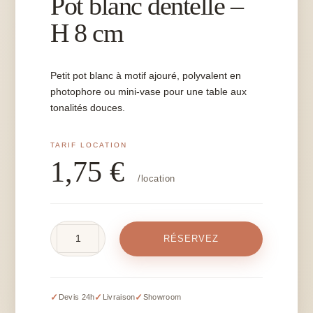
Pot blanc dentelle –
H 8 cm
Petit pot blanc à motif ajouré, polyvalent en
photophore ou mini-vase pour une table aux
tonalités douces.
1,75
€
/location
quantité
RÉSERVEZ
de
Pot
blanc
dentelle
✓
✓
✓
Devis 24h
Livraison
Showroom
-