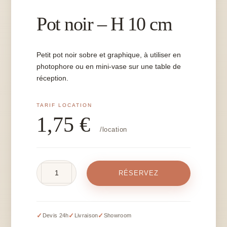
Pot noir – H 10 cm
Petit pot noir sobre et graphique, à utiliser en
photophore ou en mini-vase sur une table de
réception.
1,75
€
/location
quantité
RÉSERVEZ
de
Pot
noir
-
✓
✓
✓
Devis 24h
Livraison
Showroom
H