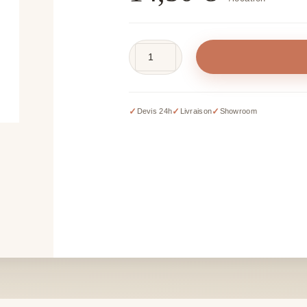
quantité
de
Projecteur
LED
✓
✓
✓
Devis 24h
Livraison
Showroom
-
sur
prise