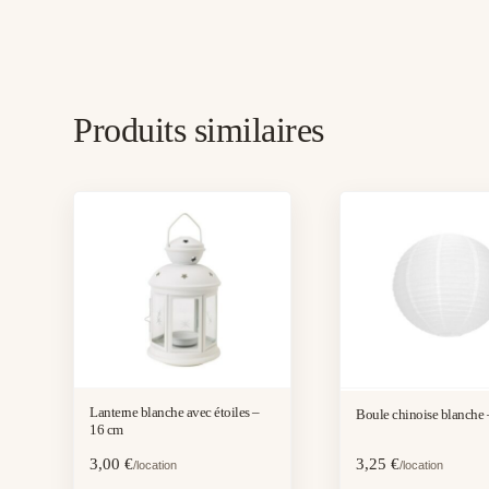
Produits similaires
Lanterne blanche avec étoiles –
Boule chinoise blanche
16 cm
3,00
€
3,25
€
/location
/location