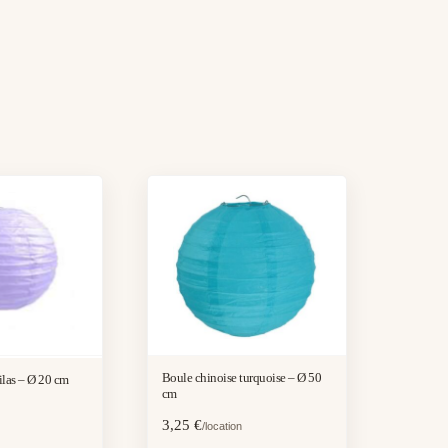
Boule chinoise turquoise – Ø 50
ilas – Ø 20 cm
cm
3,25
€
/location