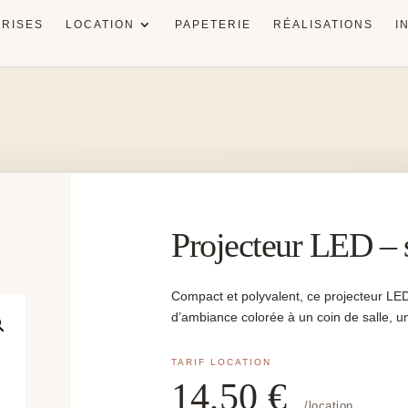
RISES
LOCATION
PAPETERIE
RÉALISATIONS
I
Projecteur LED – s
Compact et polyvalent, ce projecteur LED
d’ambiance colorée à un coin de salle, 
14,50
€
/location