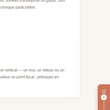
es, soirées d'entreprise ou galas. Son
chnique particulière.
cor vertical — un mur, un rideau ou un
valeur un point focal ; prévoyez-en
🛒
0