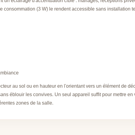
t un éclairage d'accentuation ciblé : mariages, réceptions privé
le consommation (3 W) le rendent accessible sans installation te
'ambiance
cteur au sol ou en hauteur en l'orientant vers un élément de dé
ns éblouir les convives. Un seul appareil suffit pour mettre en 
érentes zones de la salle.