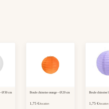
 – Ø 50 cm
Boule chinoise orange – Ø 20 cm
Boule chinoise l
1,75
€
1,75
€
/location
/location