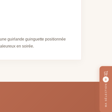
une guirlande guinguette positionnée
chaleureux en soirée.
🛒
0
MA SÉLECTION