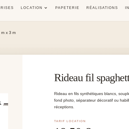
RISES
LOCATION
PAPETERIE
RÉALISATIONS
I
3 m x 3 m
Rideau fil spaghet
Rideau en fils synthétiques blancs, soupl
fond photo, séparateur décoratif ou habi
réceptions.