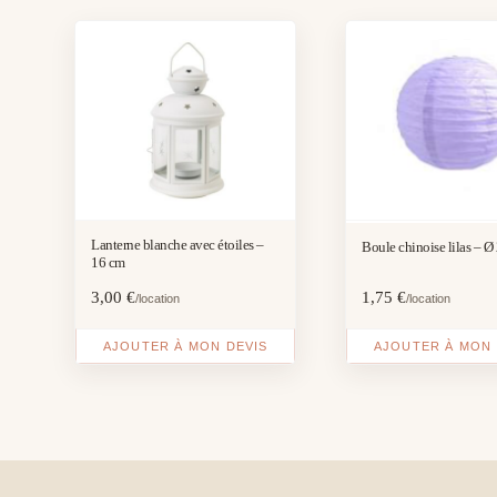
Lanterne blanche avec étoiles –
Boule chinoise lilas – Ø
16 cm
3,00
€
1,75
€
/location
/location
AJOUTER À MON DEVIS
AJOUTER À MON 