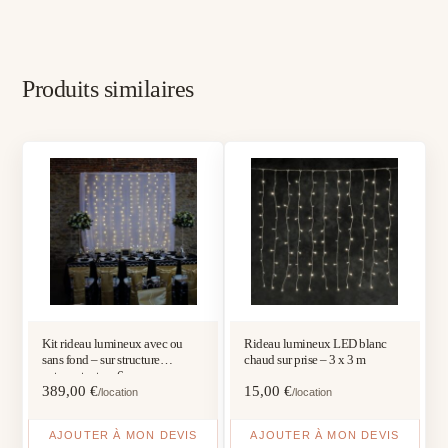
Produits similaires
Kit rideau lumineux avec ou
Rideau lumineux LED blanc
sans fond – sur structure
chaud sur prise – 3 x 3 m
autoportante – 6 m
389,00
€
15,00
€
/location
/location
AJOUTER À MON DEVIS
AJOUTER À MON DEVIS