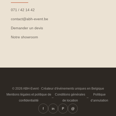
071 / 42 14 42
contact@abh-event.be
Demander un devis
Notre showroom
© 2026 ABH-Event · Créateur d'événements uniques en Belgique
Mentions légales et politique de
Conditions générales
Politique
–
–
confidentialité
de location
d’annulation
f
in
P
@