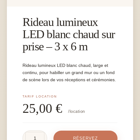
Rideau lumineux
LED blanc chaud sur
prise – 3 x 6 m
Rideau lumineux LED blanc chaud, large et
continu, pour habiller un grand mur ou un fond
de scène lors de vos réceptions et cérémonies.
25,00
€
/location
quantité
RÉSERVEZ