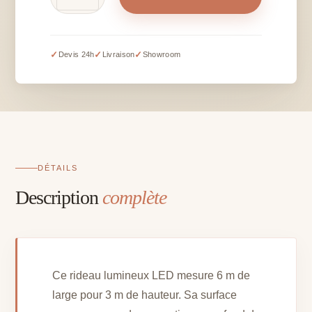
de
Rideau
lumineux
LED
✓
✓
✓
Devis 24h
Livraison
Showroom
blanc
chaud
sur
prise
-
3
x
DÉTAILS
6
Description
complète
m
Ce rideau lumineux LED mesure 6 m de
large pour 3 m de hauteur. Sa surface