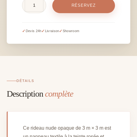
quantité
RÉSERVEZ
de
Rideau
nude
opaque
✓
✓
✓
Devis 24h
Livraison
Showroom
-
3
m
x
3
m
DÉTAILS
Description
complète
Ce rideau nude opaque de 3 m × 3 m est
un panneau textile à la teinte rosée et