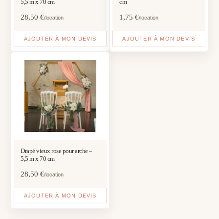
5,5 m x 70 cm
cm
28,50
€
1,75
€
/location
/location
AJOUTER À MON DEVIS
AJOUTER À MON DEVIS
Drapé vieux rose pour arche –
5,5 m x 70 cm
28,50
€
/location
AJOUTER À MON DEVIS