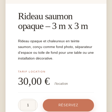
Rideau saumon
opaque – 3 m x 3 m
Rideau opaque et chaleureux en teinte
saumon, conçu comme fond photo, séparateur
d’espace ou toile de fond pour une table ou une
installation décorative.
30,00
€
/location
quantité
RÉSERVEZ
de