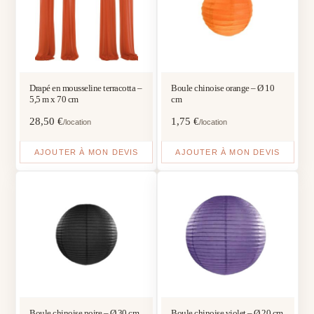
Drapé en mousseline terracotta –
Boule chinoise orange – Ø 10
5,5 m x 70 cm
cm
28,50
€
1,75
€
/location
/location
AJOUTER À MON DEVIS
AJOUTER À MON DEVIS
Boule chinoise noire – Ø 30 cm
Boule chinoise violet – Ø 20 cm