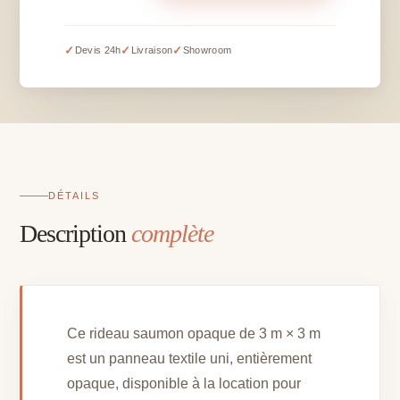
Rideau
saumon
opaque
✓
✓
✓
Devis 24h
Livraison
Showroom
-
3
m
x
3
m
DÉTAILS
Description
complète
Ce rideau saumon opaque de 3 m × 3 m
est un panneau textile uni, entièrement
opaque, disponible à la location pour