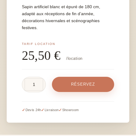
Sapin artificiel blanc et épuré de 180 cm,
adapté aux réceptions de fin d’année,
décorations hivernales et scénographies
festives.
25,50
€
/location
quantité
RÉSERVEZ
de
Sapin
artificiel
blanc
✓
✓
✓
Devis 24h
Livraison
Showroom
-
H
180