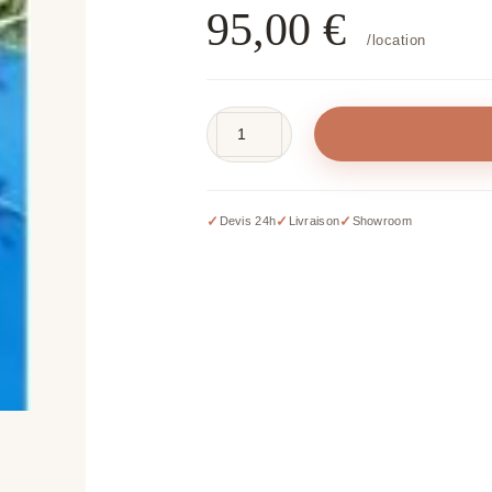
95,00
€
/location
quantité
de
Table
de
✓
✓
✓
Devis 24h
Livraison
Showroom
ping
pong
-
2
raquettes
et
3
balles