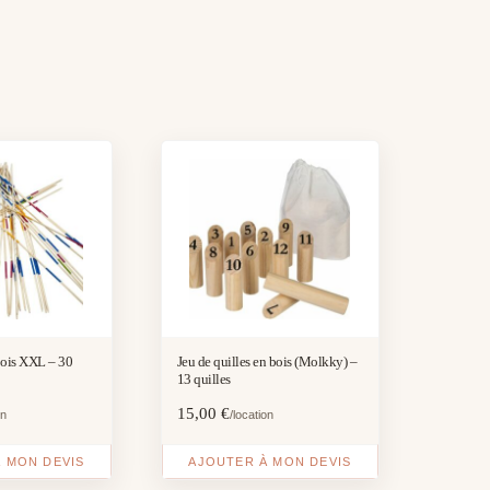
bois XXL – 30
Jeu de quilles en bois (Molkky) –
13 quilles
15,00
€
on
/location
 MON DEVIS
AJOUTER À MON DEVIS