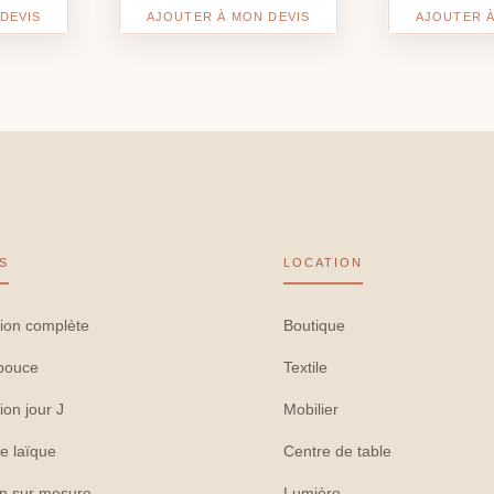
DEVIS
AJOUTER À MON DEVIS
AJOUTER À
S
LOCATION
ion complète
Boutique
pouce
Textile
ion jour J
Mobilier
e laïque
Centre de table
on sur mesure
Lumière