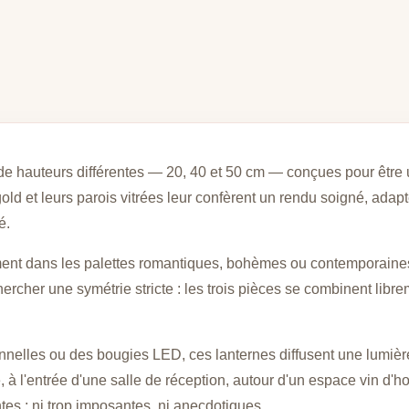
ld de hauteurs différentes — 20, 40 et 50 cm — conçues pour êtr
gold et leurs parois vitrées leur confèrent un rendu soigné, adap
é.
llement dans les palettes romantiques, bohèmes ou contemporaine
her une symétrie stricte : les trois pièces se combinent libreme
nelles ou des bougies LED, ces lanternes diffusent une lumière
, à l'entrée d'une salle de réception, autour d'un espace vin d'
tes : ni trop imposantes, ni anecdotiques.