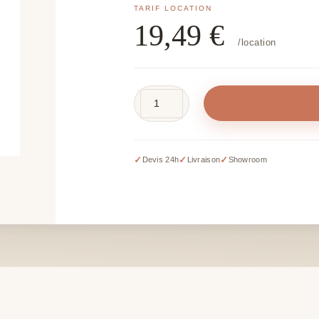
19,49
€
/location
quantité
de
Trio
de
✓
✓
✓
Devis 24h
Livraison
Showroom
lanternes
rose
gold
–
H
20,
40
et
50
cm