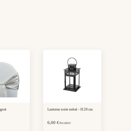
rgent
Lanterne noire métal – H 28 cm
6,00
€
/location