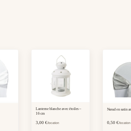
Lanterne blanche avec étoiles –
Nœud en satin a
16 cm
3,00
€
0,50
€
/location
/location