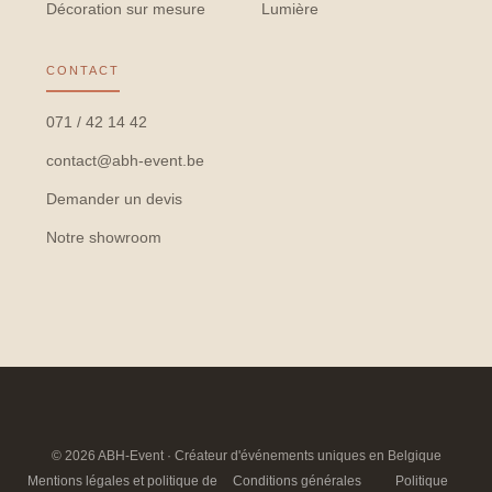
Décoration sur mesure
Lumière
CONTACT
071 / 42 14 42
contact@abh-event.be
Demander un devis
Notre showroom
© 2026 ABH-Event · Créateur d'événements uniques en Belgique
Mentions légales et politique de
Conditions générales
Politique