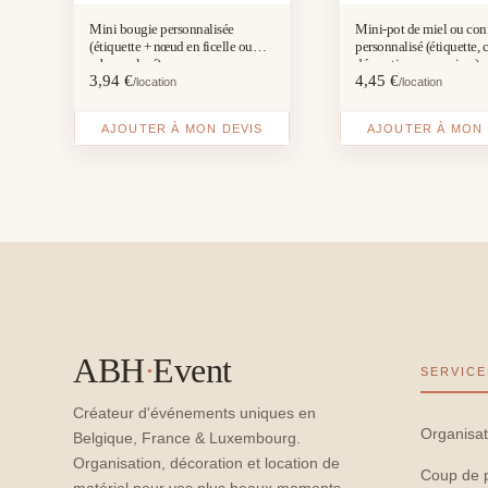
Mini bougie personnalisée
Mini-pot de miel ou conf
(étiquette + nœud en ficelle ou
personnalisé (étiquette, 
ruban coloré)
décorations comprises)
3,94
€
4,45
€
/location
/location
AJOUTER À MON DEVIS
AJOUTER À MON 
ABH
·
Event
SERVICE
Créateur d'événements uniques en
Organisat
Belgique, France & Luxembourg.
Organisation, décoration et location de
Coup de 
matériel pour vos plus beaux moments.