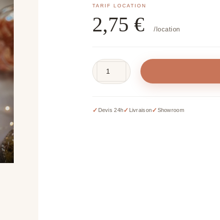
2,75
€
/location
quantité
de
Vases
divers
✓
✓
✓
Devis 24h
Livraison
Showroom
pour
Candy
Bar
(petit
format)