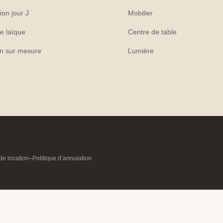
ion jour J
Mobilier
e laïque
Centre de table
on sur mesure
Lumière
de location
–
Politique d’annulation