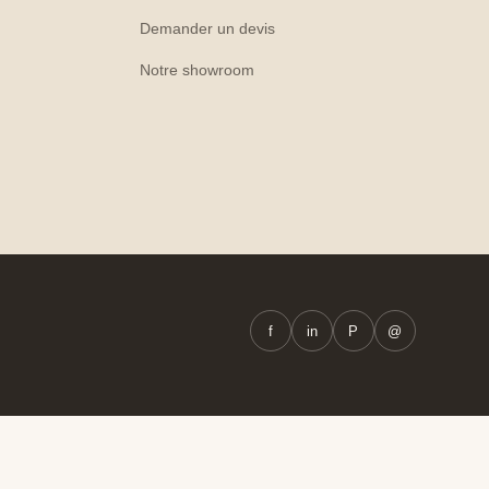
Demander un devis
Notre showroom
f
in
P
@