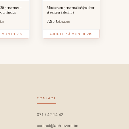
r 30 personnes –
Mini savon personnalisé (couleur
pport inclus
et senteur à définir)
7,95
€
tion
/location
 MON DEVIS
AJOUTER À MON DEVIS
CONTACT
071 / 42 14 42
contact@abh-event.be