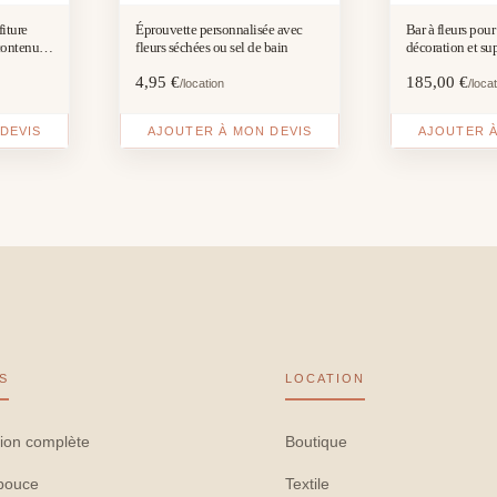
iture
Éprouvette personnalisée avec
Bar à fleurs pou
contenu et
fleurs séchées ou sel de bain
décoration et su
4,95
€
185,00
€
/location
/loca
DEVIS
AJOUTER À MON DEVIS
AJOUTER À
S
LOCATION
ion complète
Boutique
pouce
Textile