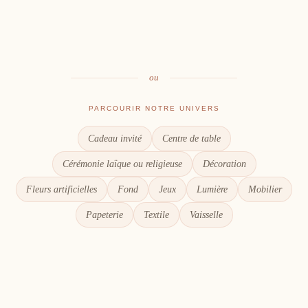
Table
Une décoration à votre image
Signalétique
Le goût du partage
Chaque détail compte
ou
PARCOURIR NOTRE UNIVERS
Cadeau invité
Centre de table
Cérémonie laïque ou religieuse
Décoration
Fleurs artificielles
Fond
Jeux
Lumière
Mobilier
Papeterie
Textile
Vaisselle