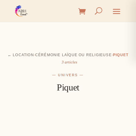
← LOCATION
›
CÉRÉMONIE LAÏQUE OU RELIGIEUSE
›
PIQUET
3 articles
— UNIVERS —
Piquet
Cérémonie
Vin d'honneur
L'union, l'instant émotion
Salle
Les premiers éclats de rire