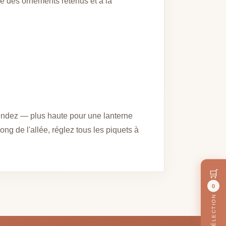
lle des ornements retenus et à la
pendez — plus haute pour une lanterne
ng de l'allée, réglez tous les piquets à
🛒
0
MA SÉLECTION