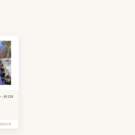
r – H 130
DEVIS