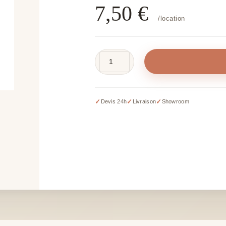
7,50
€
/location
quantité
de
Piquet
de
✓
✓
✓
Devis 24h
Livraison
Showroom
cérémonie
rose
gold
-
H
90
à
150
cm