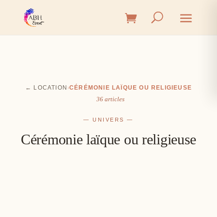
← LOCATION
›
CÉRÉMONIE LAÏQUE OU RELIGIEUSE
36 articles
— UNIVERS —
Cérémonie laïque ou religieuse
Cérémonie
Vin d'honneur
L'union, l'instant émotion
Salle
Les premiers éclats de rire