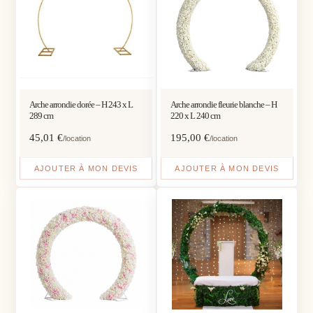
Arche arrondie dorée – H 243 x L
Arche arrondie fleurie blanche – H
289 cm
220 x L 240 cm
45,01
€
195,00
€
/location
/location
AJOUTER À MON DEVIS
AJOUTER À MON DEVIS