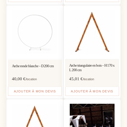
Arche triangulaire en bois – H 170 x
Arche ronde blanche – D 200 cm
L 200 cm
40,00
€
45,01
€
/location
/location
AJOUTER À MON DEVIS
AJOUTER À MON DEVIS