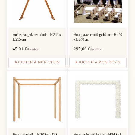
Arche triangulaire en bois – H 240 x
Houppa avec voilage blanc – H 240
L 215 cm
x L 240 cm
45,01
€
295,00
€
/location
/location
AJOUTER À MON DEVIS
AJOUTER À MON DEVIS
Houppa en bois – H 280 x L 270
Houppa fleurie blanche – H 240 x L