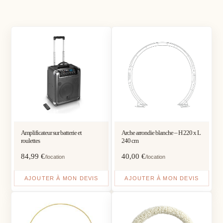
Amplificateur sur batterie et
Arche arrondie blanche – H 220 x L
roulettes
240 cm
84,99
€
40,00
€
/location
/location
AJOUTER À MON DEVIS
AJOUTER À MON DEVIS