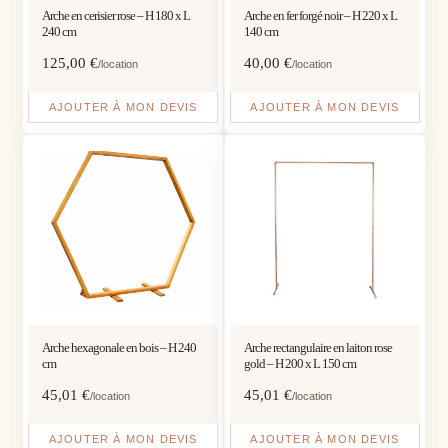
Arche en cerisier rose – H 180 x L
Arche en fer forgé noir – H 220 x L
240 cm
140 cm
125,00
€
40,00
€
/location
/location
AJOUTER À MON DEVIS
AJOUTER À MON DEVIS
Arche hexagonale en bois – H 240
Arche rectangulaire en laiton rose
cm
gold – H 200 x L 150 cm
45,01
€
45,01
€
/location
/location
AJOUTER À MON DEVIS
AJOUTER À MON DEVIS