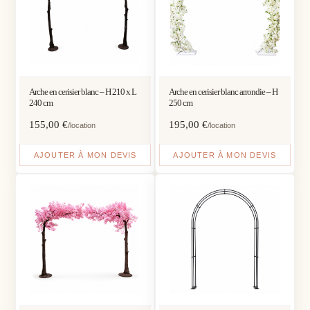
Arche en cerisier blanc – H 210 x L
Arche en cerisier blanc arrondie – H
240 cm
250 cm
155,00
€
195,00
€
/location
/location
AJOUTER À MON DEVIS
AJOUTER À MON DEVIS