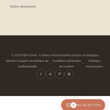
Notre showroom
© 2026 ABH-Event · Créateur d'événements uniques en Belgique
Mentions légales et politique de
Conditions générales
Politique
–
–
confidentialité
de location
d’annulation
f
in
P
@
🛒
0
MA SÉLECTION