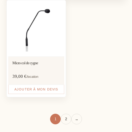
Micro col de cygne
39,00
€
/location
AJOUTER À MON DEVIS
1
2
→