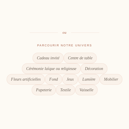
Table
Une décoration à votre image
Signalétique
Le goût du partage
Chaque détail compte
ou
PARCOURIR NOTRE UNIVERS
Cadeau invité
Centre de table
Cérémonie laïque ou religieuse
Décoration
Fleurs artificielles
Fond
Jeux
Lumière
Mobilier
Papeterie
Textile
Vaisselle