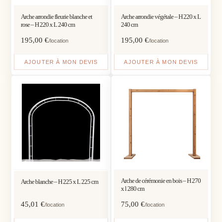
Arche arrondie fleurie blanche et
Arche arrondie végétale – H 220 x L
rose – H 220 x L 240 cm
240 cm
195,00
€
195,00
€
/location
/location
AJOUTER À MON DEVIS
AJOUTER À MON DEVIS
Arche de cérémonie en bois – H 270
Arche blanche – H 225 x L 225 cm
x l 280 cm
45,01
€
75,00
€
/location
/location