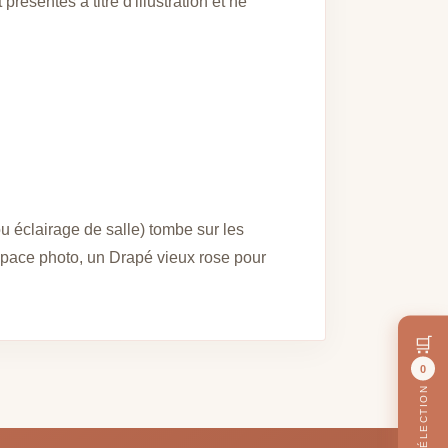
ésentés à titre d'illustration et ne
u éclairage de salle) tombe sur les
space photo, un Drapé vieux rose pour
🛒
0
MA SÉLECTION