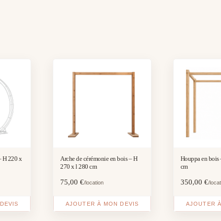
– H 220 x
Arche de cérémonie en bois – H
Houppa en bois 
270 x l 280 cm
cm
75,00
€
350,00
€
/location
/loca
DEVIS
AJOUTER À MON DEVIS
AJOUTER À