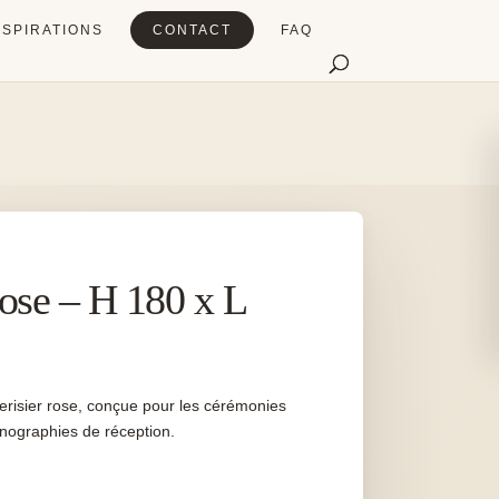
NSPIRATIONS
CONTACT
FAQ
rose – H 180 x L
erisier rose, conçue pour les cérémonies
énographies de réception.