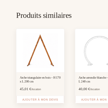
Produits similaires
Arche triangulaire en bois – H 170
Arche arrondie blanche 
x L 200 cm
L 240 cm
45,01
€
40,00
€
/location
/location
AJOUTER À MON DEVIS
AJOUTER À MON 