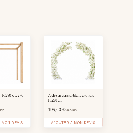
– H 280 x L 270
Arche en cerisier blanc arrondie –
H 250 cm
195,00
€
tion
/location
 MON DEVIS
AJOUTER À MON DEVIS