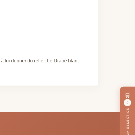
 à lui donner du relief. Le Drapé blanc
🛒
0
MA SÉLECTION