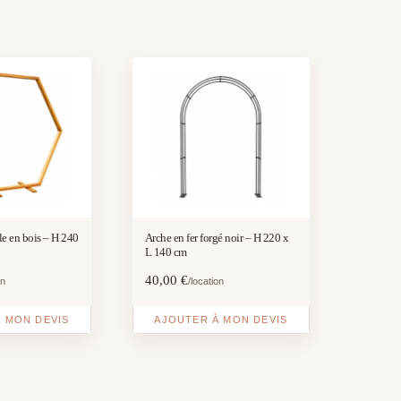
e en bois – H 240
Arche en fer forgé noir – H 220 x
L 140 cm
40,00
€
on
/location
 MON DEVIS
AJOUTER À MON DEVIS