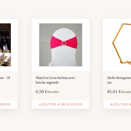
anc – H
Nœud en lycra fuchsia avec
Arche hexagonal
broche argentée
cm
0,50
€
45,01
€
/location
/locati
DEVIS
AJOUTER À MON DEVIS
AJOUTER À