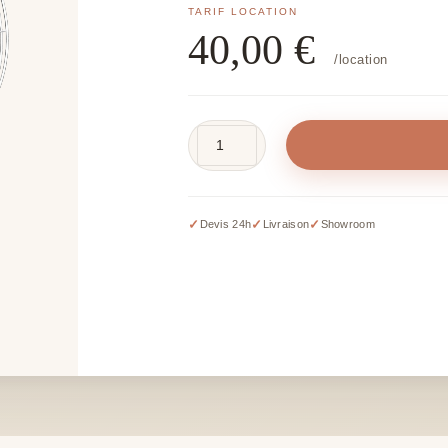
40,00
€
/location
quantité
de
Arche
arrondie
✓
✓
✓
Devis 24h
Livraison
Showroom
blanche
-
H
220
x
L
240
cm