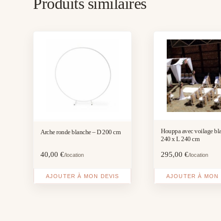
Produits similaires
Houppa avec voilage bl
Arche ronde blanche – D 200 cm
240 x L 240 cm
40,00
€
295,00
€
/location
/location
AJOUTER À MON DEVIS
AJOUTER À MON 