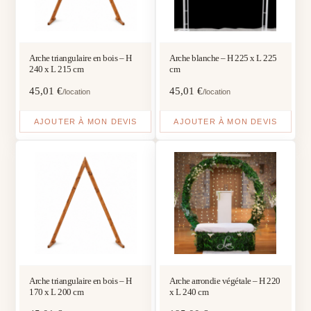
Arche triangulaire en bois – H
Arche blanche – H 225 x L 225
240 x L 215 cm
cm
45,01
€
45,01
€
/location
/location
AJOUTER À MON DEVIS
AJOUTER À MON DEVIS
Arche triangulaire en bois – H
Arche arrondie végétale – H 220
170 x L 200 cm
x L 240 cm