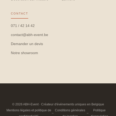
CONTACT
071 / 42 14 42
contact@abh-event.be
Demander un devis
Notre showroom
© 2026 ABH-Event · Créateur d'événements uniques en Belgique
Mentions légales et politique de
Conditions générales
Politique
–
–