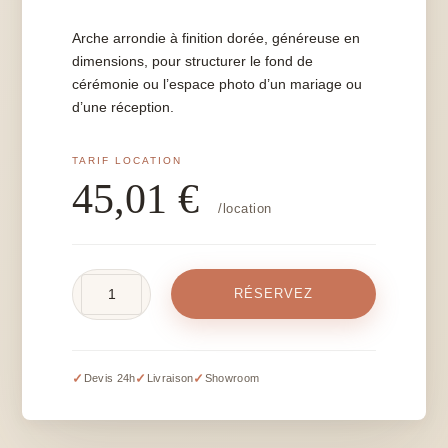
Arche arrondie à finition dorée, généreuse en
dimensions, pour structurer le fond de
cérémonie ou l’espace photo d’un mariage ou
d’une réception.
45,01
€
/location
quantité
RÉSERVEZ
de
Arche
arrondie
dorée
✓
✓
✓
Devis 24h
Livraison
Showroom
-
H
243