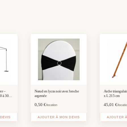
er –
Nœud en lycra noir avec broche
Arche triangulai
80 à 300
argentée
x L 215 cm
0,50
€
45,01
€
/location
/locati
DEVIS
AJOUTER À MON DEVIS
AJOUTER À