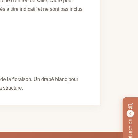
che d'entrée de salle, cadre pour
à titre indicatif et ne sont pas inclus
 de la floraison. Un drapé blanc pour
 structure.
🛒
0
MA SÉLECTION