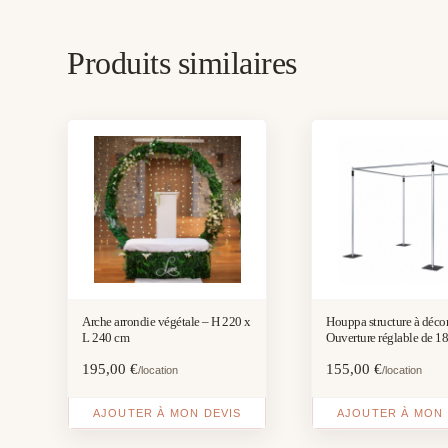
Produits similaires
Arche arrondie végétale – H 220 x
Houppa structure à décor
L 240 cm
Ouverture réglable de 1
cm
195,00
€
155,00
€
/location
/location
AJOUTER À MON DEVIS
AJOUTER À MON 