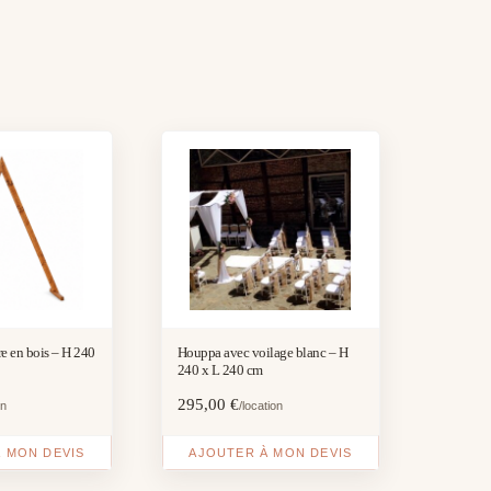
re en bois – H 240
Houppa avec voilage blanc – H
240 x L 240 cm
295,00
€
on
/location
 MON DEVIS
AJOUTER À MON DEVIS