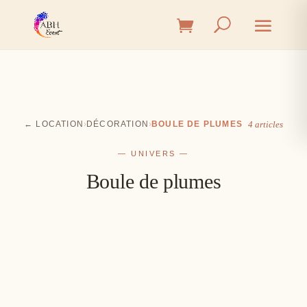
← LOCATION
›
DÉCORATION
›
BOULE DE PLUMES
4 articles
— UNIVERS —
Boule de plumes
Cérémonie
Vin d'honneur
L'union, l'instant émotion
Salle
Les premiers éclats de rire
Table
Une décoration à votre image
Signalétique