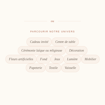
Le goût du partage
Chaque détail compte
ou
PARCOURIR NOTRE UNIVERS
Cadeau invité
Centre de table
Cérémonie laïque ou religieuse
Décoration
Fleurs artificielles
Fond
Jeux
Lumière
Mobilier
Papeterie
Textile
Vaisselle