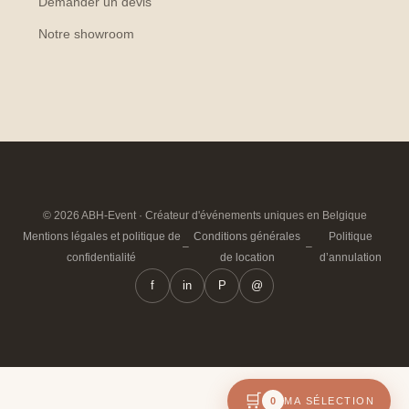
Demander un devis
Notre showroom
© 2026 ABH-Event · Créateur d'événements uniques en Belgique
Mentions légales et politique de
Conditions générales
Politique
–
–
confidentialité
de location
d’annulation
f
in
P
@
🛒
0
MA SÉLECTION