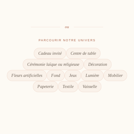
Le goût du partage
Chaque détail compte
ou
PARCOURIR NOTRE UNIVERS
Cadeau invité
Centre de table
Cérémonie laïque ou religieuse
Décoration
Fleurs artificielles
Fond
Jeux
Lumière
Mobilier
Papeterie
Textile
Vaisselle