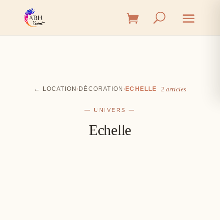
← LOCATION
›
DÉCORATION
›
ECHELLE
2 articles
— UNIVERS —
Echelle
Cérémonie
Vin d'honneur
L'union, l'instant émotion
Salle
Les premiers éclats de rire
Table
Une décoration à votre image
Signalétique