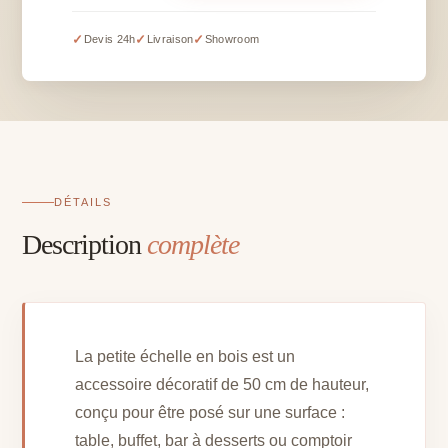
échelle
en
✓
✓
✓
Devis 24h
Livraison
Showroom
bois
-
H
50
cm
DÉTAILS
Description
complète
La petite échelle en bois est un
accessoire décoratif de 50 cm de hauteur,
conçu pour être posé sur une surface :
table, buffet, bar à desserts ou comptoir