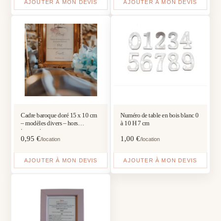
AJOUTER À MON DEVIS
AJOUTER À MON DEVIS
Cadre baroque doré 15 x 10 cm
Numéro de table en bois blanc 0
– modèles divers – hors
à 10 H 7 cm
impression
0,95
€
1,00
€
/location
/location
AJOUTER À MON DEVIS
AJOUTER À MON DEVIS