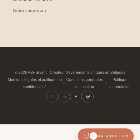
Notre showroom
© 2026 ABH-Event · Créateur d'événements uniques en Belgique
Mentions légales et politique de
Conditions générales
Politique
–
–
confidentialité
de location
d’annulation
f
in
P
@
🛒
0
MA SÉLECTION