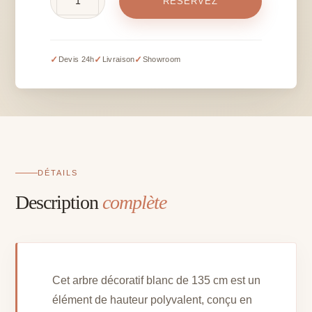
RÉSERVEZ
de
Arbre
décoratif
blanc
✓
✓
✓
Devis 24h
Livraison
Showroom
-
H
135
cm
DÉTAILS
Description
complète
Cet arbre décoratif blanc de 135 cm est un
élément de hauteur polyvalent, conçu en