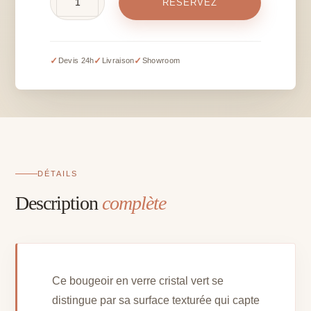
RÉSERVEZ
de
Bougeoir
cristal
vert
✓
✓
✓
Devis 24h
Livraison
Showroom
(modèle
divers)
DÉTAILS
Description
complète
Ce bougeoir en verre cristal vert se
distingue par sa surface texturée qui capte