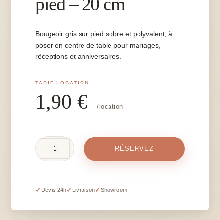
pied – 20 cm
Bougeoir gris sur pied sobre et polyvalent, à
poser en centre de table pour mariages,
réceptions et anniversaires.
1,90
€
/location
quantité
RÉSERVEZ
de
Bougeoir
gris
sur
✓
✓
✓
Devis 24h
Livraison
Showroom
pied
-