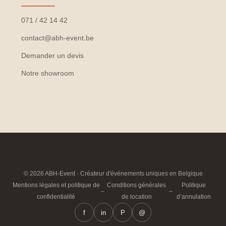
071 / 42 14 42
contact@abh-event.be
Demander un devis
Notre showroom
© 2026 ABH-Event · Créateur d'événements uniques en Belgique
Mentions légales et politique de
Conditions générales
Politique
–
–
confidentialité
de location
d’annulation
f
in
P
@