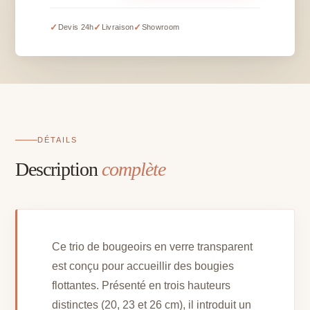
de
bougeoirs
✓
✓
✓
Devis 24h
Livraison
Showroom
transparents
pour
bougies
flottantes
-
H
20,
DÉTAILS
23
Description
complète
et
26
cm
Ce trio de bougeoirs en verre transparent
est conçu pour accueillir des bougies
flottantes. Présenté en trois hauteurs
distinctes (20, 23 et 26 cm), il introduit un