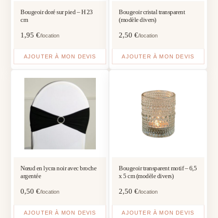
Bougeoir doré sur pied – H 23
Bougeoir cristal transparent
cm
(modèle divers)
1,95
€
2,50
€
/location
/location
AJOUTER À MON DEVIS
AJOUTER À MON DEVIS
Nœud en lycra noir avec broche
Bougeoir transparent motif – 6,5
argentée
x 5 cm (modèle divers)
0,50
€
2,50
€
/location
/location
AJOUTER À MON DEVIS
AJOUTER À MON DEVIS