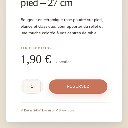
pied – 27 cm
Bougeoir en céramique rose poudré sur pied,
élancé et classique, pour apporter du relief et
une touche colorée à vos centres de table.
1,90
€
/location
quantité
RÉSERVEZ
de
Bougeoir
rose
sur
✓
✓
✓
Devis 24h
Livraison
Showroom
pied
-