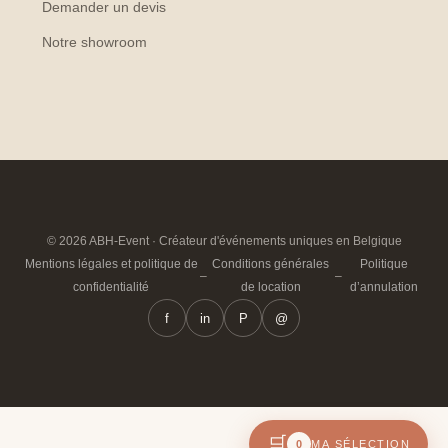
Demander un devis
Notre showroom
© 2026 ABH-Event · Créateur d'événements uniques en Belgique
Mentions légales et politique de
Conditions générales
Politique
–
–
confidentialité
de location
d’annulation
f
in
P
@
🛒
0
MA SÉLECTION