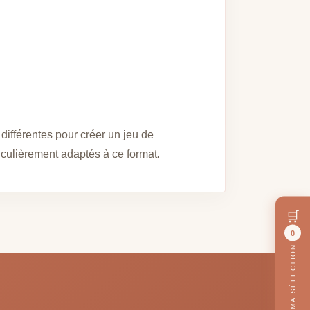
ifférentes pour créer un jeu de
iculièrement adaptés à ce format.
🛒
0
MA SÉLECTION