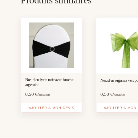
Nœud en lycra noir avec broche
Nœud en organza vert 
argentée
0,50
€
0,50
€
/location
/location
AJOUTER À MON DEVIS
AJOUTER À MON 