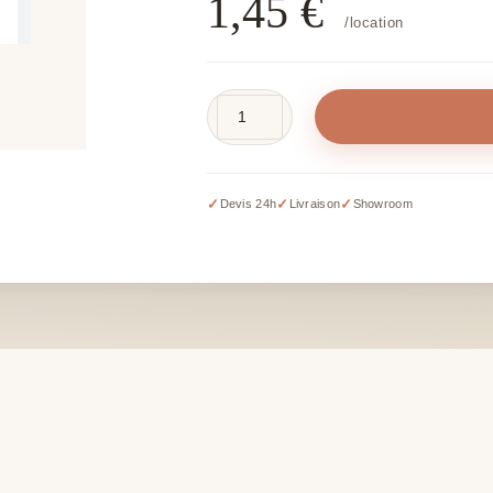
1,45
€
/location
quantité
de
Bougie
chauffe-
✓
✓
✓
Devis 24h
Livraison
Showroom
plat
LED
(hors
piles)