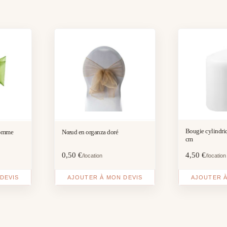
Bougie cylindriqu
pomme
Nœud en organza doré
cm
0,50
€
4,50
€
/location
/location
DEVIS
AJOUTER À MON DEVIS
AJOUTER À