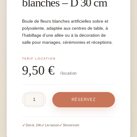
blanches – D 30 cm
Boule de fleurs blanches artificielles sobre et
polyvalente, adaptée aux centres de table, à
l’habillage d’une allée ou à la décoration de
salle pour mariages, cérémonies et réceptions.
9,50
€
/location
quantité
RÉSERVEZ
de
Boule
de
fleurs
✓
✓
✓
Devis 24h
Livraison
Showroom
blanches