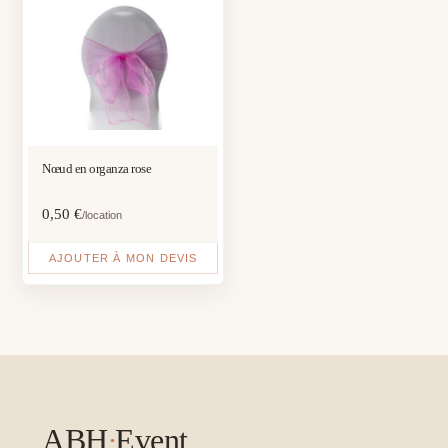
Nœud en organza rose
0,50
€
/location
AJOUTER À MON DEVIS
ABH
·
Event