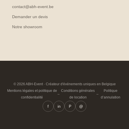
contact@abh-event.be
Demander un devis
Notre showroom
© 2026 ABH-Event · Créateur d'événements uniques en Belgique
Mentions légales et politique de
Conditions générales
Politique
–
–
confidentialité
de location
d’annulation
f
in
P
@