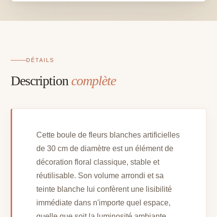
-
D
30
cm
DÉTAILS
Description
complète
Cette boule de fleurs blanches artificielles
de 30 cm de diamètre est un élément de
décoration floral classique, stable et
réutilisable. Son volume arrondi et sa
teinte blanche lui confèrent une lisibilité
immédiate dans n'importe quel espace,
quelle que soit la luminosité ambiante.